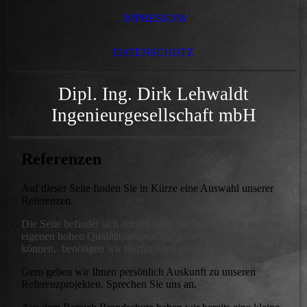
IMPRESSUM
DATENSCHUTZ
Dipl. Ing. Dirk Lehwaldt
Ingenieurgesellschaft mbH
Referenzen
Auf dieser Seite finden Sie in Kürze eine Auswahl unserer
Referenzen.
Die Seite befindet sich derzeit noch im Aufbau.
Um unseren
eigenen hohen Qualitätsansprüchen gerecht werden zu
können, benötigen wir hierfür noch etwas Zeit.
Gern geben wir Ihnen persönlich Auskunft zu unseren
Referenzprojekten. Sprechen Sie uns an.